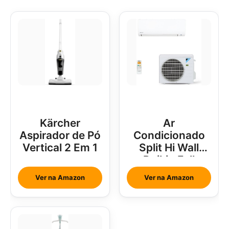
Kärcher
Ar
Aspirador de Pó
Condicionado
Vertical 2 Em 1
Split Hi Wall
Daikin Full
Inverter 18000
Ver na Amazon
Ver na Amazon
Btus