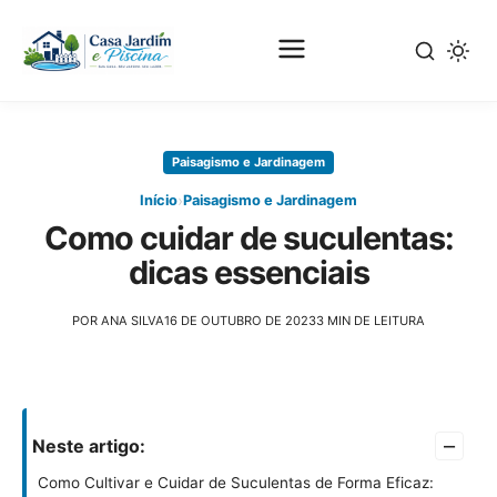
Pular
para
Paisagismo e Jardinagem
o
conteúdo
›
Início
Paisagismo e Jardinagem
principal
Como cuidar de suculentas:
dicas essenciais
POR ANA SILVA
16 DE OUTUBRO DE 2023
3 MIN DE LEITURA
–
Neste artigo:
Como Cultivar e Cuidar de Suculentas de Forma Eficaz: