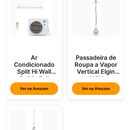
Ar
Passadeira de
Condicionado
Roupa a Vapor
Split Hi Wall
Vertical Elgin
Daikin Full
110V
Inverter 18000
Ver na Amazon
Ver na Amazon
Btus