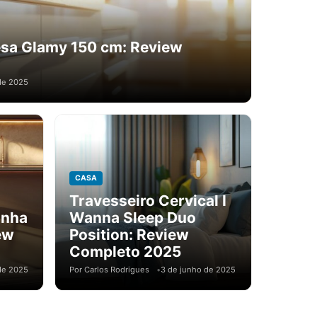
esa Glamy 150 cm: Review
de 2025
CASA
Travesseiro Cervical I
inha
Wanna Sleep Duo
ew
Position: Review
Completo 2025
de 2025
Por Carlos Rodrigues
3 de junho de 2025