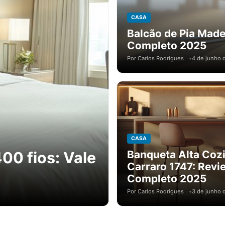
CASA
Balcão de Pia Mad
Completo 2025
Por Carlos Rodrigues
4 de junho 
CASA
Banqueta Alta Coz
0 fios: Vale
Carraro 1747: Revi
Completo 2025
Por Carlos Rodrigues
3 de junho 