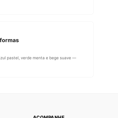
eformas
azul pastel, verde menta e bege suave —
ACOMPANHE