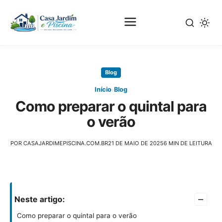
Pular
para
Blog
o
conteúdo
›
Início
Blog
principal
Como preparar o quintal para
o verão
POR CASAJARDIMEPISCINA.COM.BR
21 DE MAIO DE 2025
6 MIN DE LEITURA
–
Neste artigo:
Como preparar o quintal para o verão