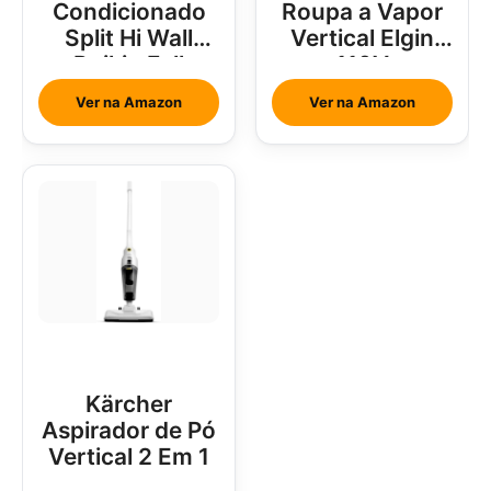
Condicionado
Roupa a Vapor
Split Hi Wall
Vertical Elgin
Daikin Full
110V
Inverter 18000
Ver na Amazon
Ver na Amazon
Btus
Kärcher
Aspirador de Pó
Vertical 2 Em 1