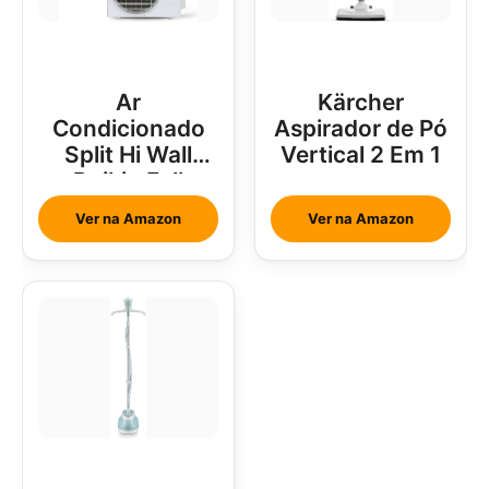
Ar
Kärcher
Condicionado
Aspirador de Pó
Split Hi Wall
Vertical 2 Em 1
Daikin Full
Inverter 18000
Ver na Amazon
Ver na Amazon
Btus