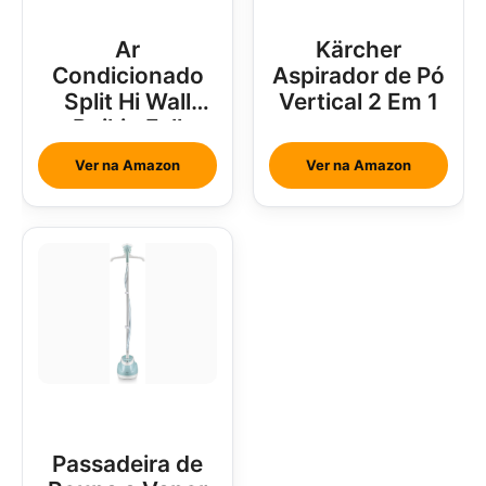
Ar
Kärcher
Condicionado
Aspirador de Pó
Split Hi Wall
Vertical 2 Em 1
Daikin Full
Inverter 18000
Ver na Amazon
Ver na Amazon
Btus
Passadeira de