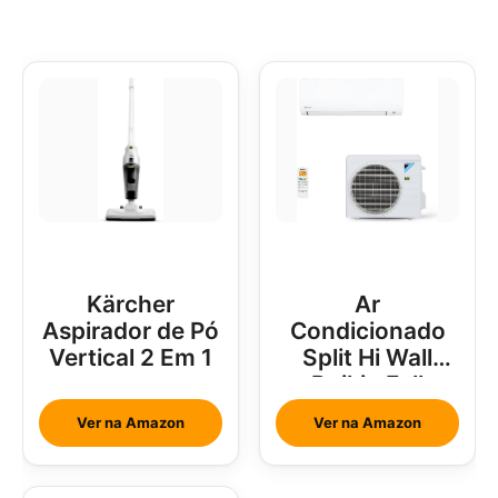
Kärcher
Ar
Aspirador de Pó
Condicionado
Vertical 2 Em 1
Split Hi Wall
Daikin Full
Inverter 18000
Ver na Amazon
Ver na Amazon
Btus