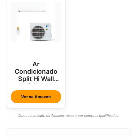
Ar
Condicionado
Split Hi Wall
Daikin Full
Inverter 18000
Ver na Amazon
Btus
Como Associado da Amazon, recebo por compras qualificadas.