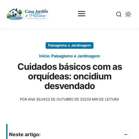
Pular
para
Paisagismo e Jardinagem
o
conteúdo
›
Início
Paisagismo e Jardinagem
principal
Cuidados básicos com as
orquídeas: oncidium
desvendado
POR ANA SILVA
23 DE OUTUBRO DE 2023
3 MIN DE LEITURA
–
Neste artigo: