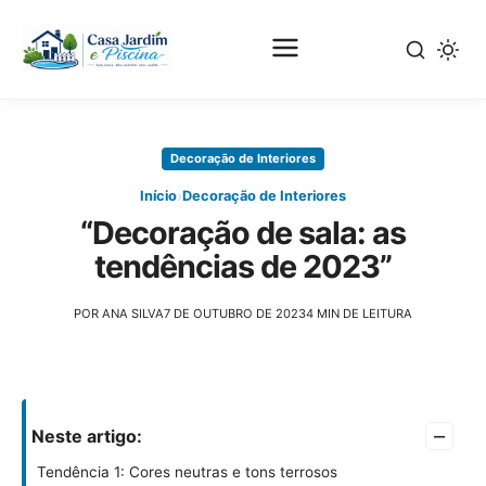
Pular
para
Decoração de Interiores
o
conteúdo
›
Início
Decoração de Interiores
principal
“Decoração de sala: as
tendências de 2023”
POR ANA SILVA
7 DE OUTUBRO DE 2023
4 MIN DE LEITURA
–
Neste artigo:
Tendência 1: Cores neutras e tons terrosos