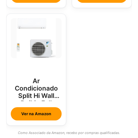
Ar
Condicionado
Split Hi Wall
Daikin Full
Inverter 18000
Ver na Amazon
Btus
Como Associado da Amazon, recebo por compras qualificadas.