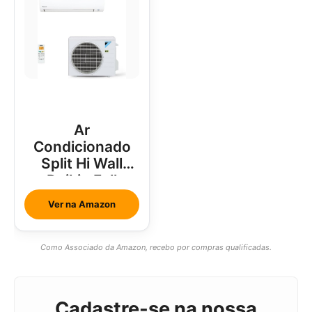
Ar
Condicionado
Split Hi Wall
Daikin Full
Inverter 18000
Ver na Amazon
Btus
Como Associado da Amazon, recebo por compras qualificadas.
Cadastre-se na nossa