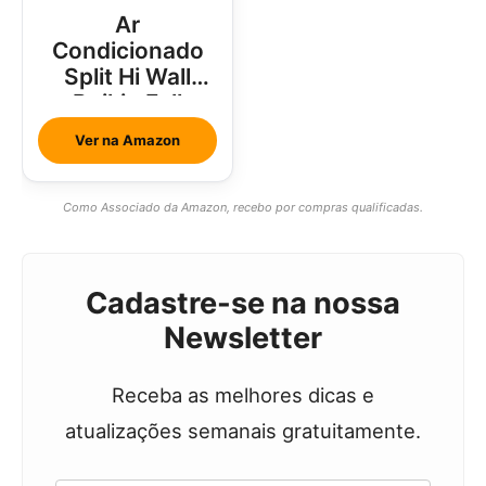
Ar
Condicionado
Split Hi Wall
Daikin Full
Inverter 18000
Ver na Amazon
Btus
Como Associado da Amazon, recebo por compras qualificadas.
Cadastre-se na nossa
Newsletter
Receba as melhores dicas e
atualizações semanais gratuitamente.