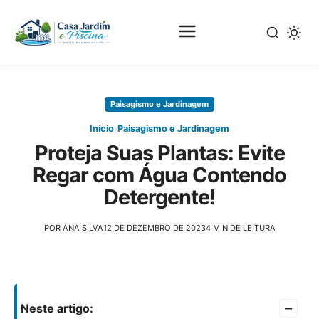
Pular
para
Paisagismo e Jardinagem
o
conteúdo
›
Início
Paisagismo e Jardinagem
principal
Proteja Suas Plantas: Evite
Regar com Água Contendo
Detergente!
POR ANA SILVA
12 DE DEZEMBRO DE 2023
4 MIN DE LEITURA
–
Neste artigo: