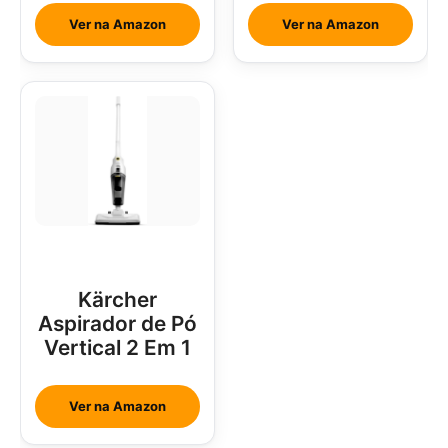
Inverter 18000
Ver na Amazon
Ver na Amazon
Btus
Kärcher
Aspirador de Pó
Vertical 2 Em 1
Ver na Amazon