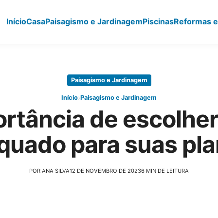
Início
Casa
Paisagismo e Jardinagem
Piscinas
Reformas e
Paisagismo e Jardinagem
›
Início
Paisagismo e Jardinagem
rtância de escolher
quado para suas pla
POR ANA SILVA
12 DE NOVEMBRO DE 2023
6 MIN DE LEITURA