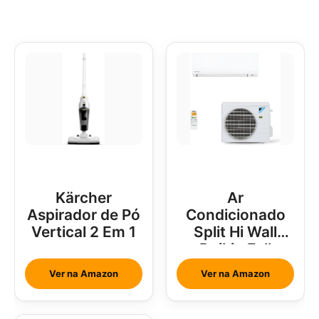
Kärcher
Ar
Aspirador de Pó
Condicionado
Vertical 2 Em 1
Split Hi Wall
Daikin Full
Inverter 18000
Ver na Amazon
Ver na Amazon
Btus