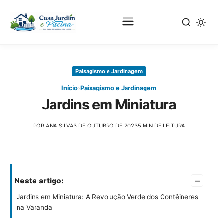
Pular
para
Paisagismo e Jardinagem
o
conteúdo
›
Início
Paisagismo e Jardinagem
principal
Jardins em Miniatura
POR ANA SILVA
3 DE OUTUBRO DE 2023
5 MIN DE LEITURA
–
Neste artigo:
Jardins em Miniatura: A Revolução Verde dos Contêineres
na Varanda