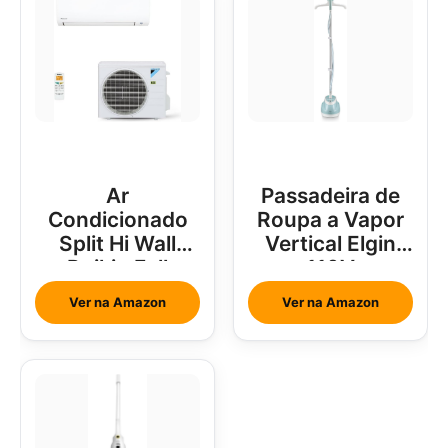
Ar
Passadeira de
Condicionado
Roupa a Vapor
Split Hi Wall
Vertical Elgin
Daikin Full
110V
Inverter 18000
Ver na Amazon
Ver na Amazon
Btus