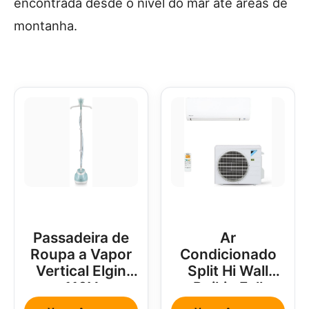
encontrada desde o nível do mar até áreas de
montanha.
Passadeira de
Ar
Roupa a Vapor
Condicionado
Vertical Elgin
Split Hi Wall
110V
Daikin Full
Inverter 18000