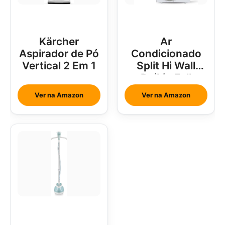
Kärcher
Ar
Aspirador de Pó
Condicionado
Vertical 2 Em 1
Split Hi Wall
Daikin Full
Inverter 18000
Ver na Amazon
Ver na Amazon
Btus