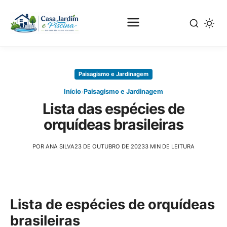
Pular
para
Paisagismo e Jardinagem
o
conteúdo
›
Início
Paisagismo e Jardinagem
principal
Lista das espécies de
orquídeas brasileiras
POR ANA SILVA
23 DE OUTUBRO DE 2023
3 MIN DE LEITURA
Lista de espécies de orquídeas
brasileiras