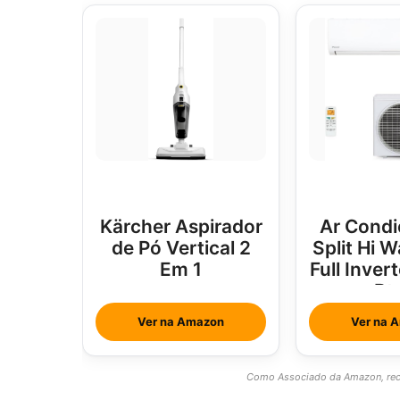
Kärcher Aspirador
Ar Condi
de Pó Vertical 2
Split Hi W
Em 1
Full Inver
Bt
Ver na Amazon
Ver na 
Como Associado da Amazon, rece