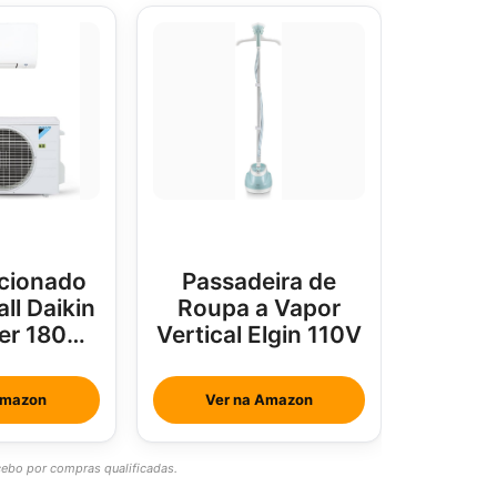
cionado
Passadeira de
all Daikin
Roupa a Vapor
ter 18000
Vertical Elgin 110V
us
Amazon
Ver na Amazon
bo por compras qualificadas.