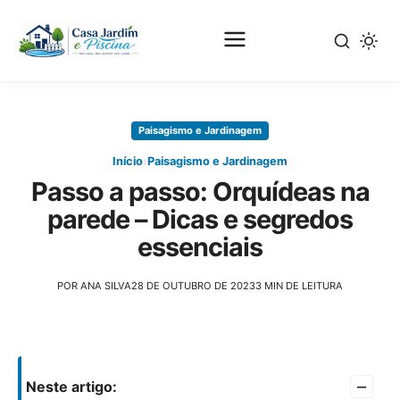
Pular
para
Paisagismo e Jardinagem
o
conteúdo
›
Início
Paisagismo e Jardinagem
principal
Passo a passo: Orquídeas na
parede – Dicas e segredos
essenciais
POR ANA SILVA
28 DE OUTUBRO DE 2023
3 MIN DE LEITURA
–
Neste artigo: