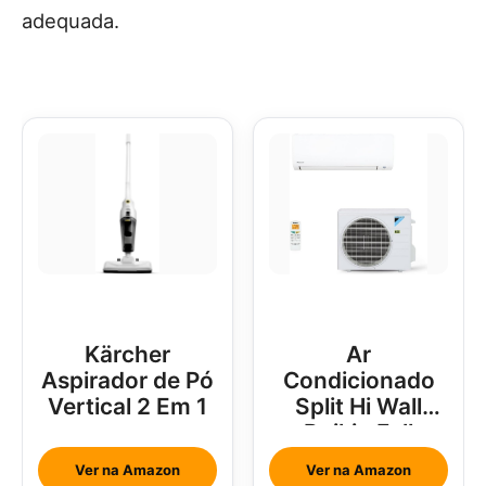
adequada.
Kärcher
Ar
Aspirador de Pó
Condicionado
Vertical 2 Em 1
Split Hi Wall
Daikin Full
Inverter 18000
Ver na Amazon
Ver na Amazon
Btus