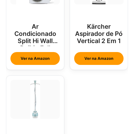
Ar
Kärcher
Condicionado
Aspirador de Pó
Split Hi Wall
Vertical 2 Em 1
Daikin Full
Inverter 18000
Ver na Amazon
Ver na Amazon
Btus