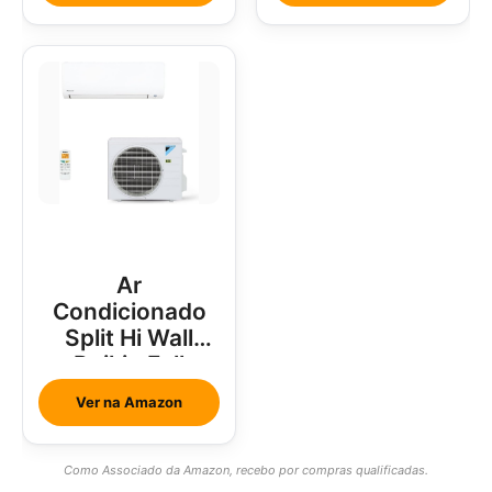
Ar
Condicionado
Split Hi Wall
Daikin Full
Inverter 18000
Ver na Amazon
Btus
Como Associado da Amazon, recebo por compras qualificadas.