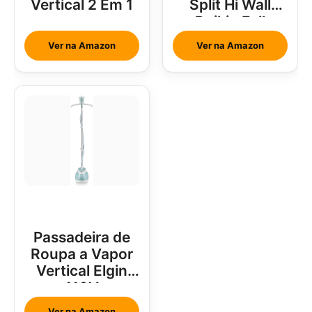
Vertical 2 Em 1
Split Hi Wall
Daikin Full
Inverter 18000
Ver na Amazon
Ver na Amazon
Btus
Passadeira de
Roupa a Vapor
Vertical Elgin
110V
Ver na Amazon