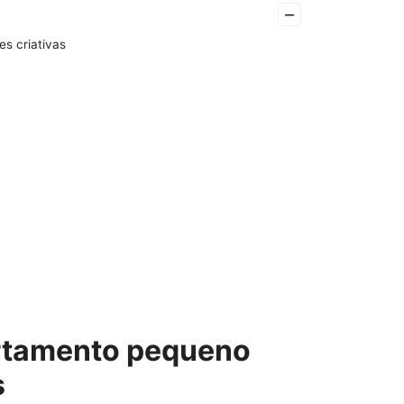
–
s criativas
rtamento pequeno
s