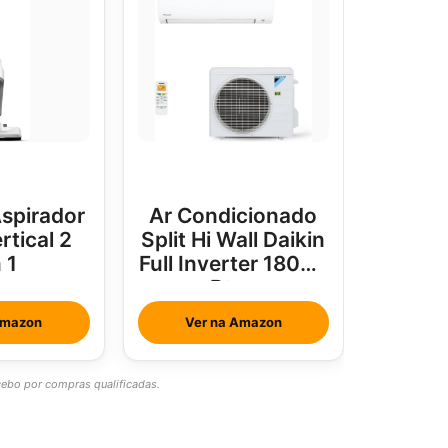
spirador
Ar Condicionado
rtical 2
Split Hi Wall Daikin
 1
Full Inverter 18000
Btus
Amazon
Ver na Amazon
bo por compras qualificadas.