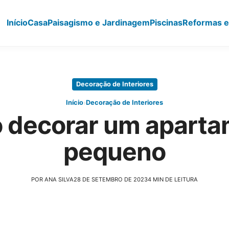
Início
Casa
Paisagismo e Jardinagem
Piscinas
Reformas e
Decoração de Interiores
›
Início
Decoração de Interiores
 decorar um aparta
pequeno
POR ANA SILVA
28 DE SETEMBRO DE 2023
4 MIN DE LEITURA