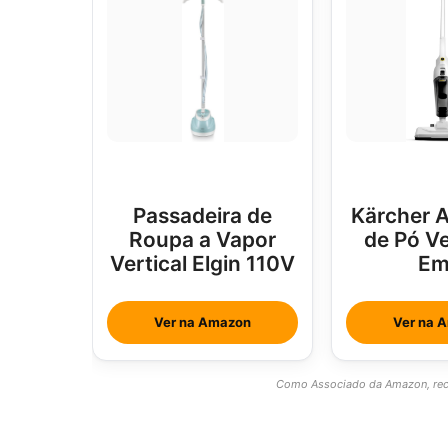
Passadeira de
Kärcher A
Roupa a Vapor
de Pó Ve
Vertical Elgin 110V
Em
Ver na Amazon
Ver na 
Como Associado da Amazon, rece