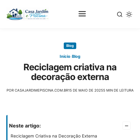
Pular
para
Blog
o
conteúdo
›
Início
Blog
principal
Reciclagem criativa na
decoração externa
POR CASAJARDIMEPISCINA.COM.BR
15 DE MAIO DE 2025
5 MIN DE LEITURA
–
Neste artigo:
Reciclagem Criativa na Decoração Externa