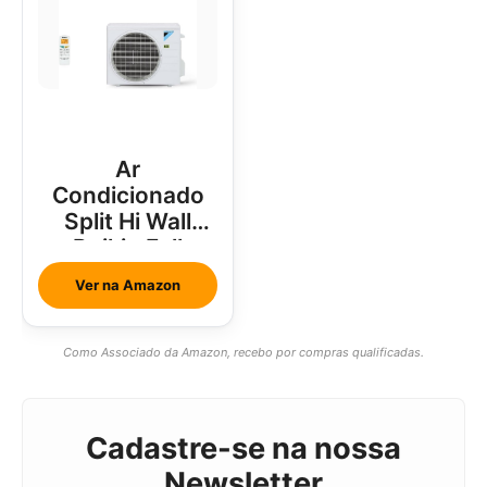
Ar
Condicionado
Split Hi Wall
Daikin Full
Inverter 18000
Ver na Amazon
Btus
Como Associado da Amazon, recebo por compras qualificadas.
Cadastre-se na nossa
Newsletter